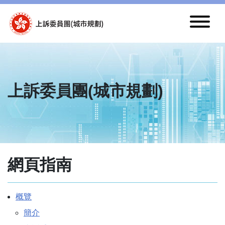
跳至內容
上訴委員團(城市規劃)
網頁指南
概覽
簡介